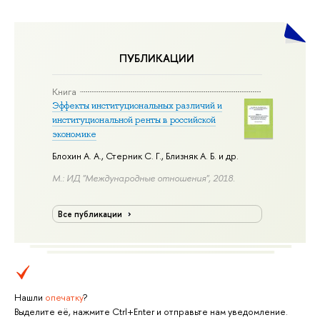
ПУБЛИКАЦИИ
Книга
Эффекты институциональных различий и
институциональной ренты в российской
экономике
Блохин А. А.
,
Стерник С. Г.
, Близняк А. Б. и др.
М.: ИД "Международные отношения", 2018.
Все публикации
Нашли
опечатку
?
Выделите её, нажмите Ctrl+Enter и отправьте нам уведомление.