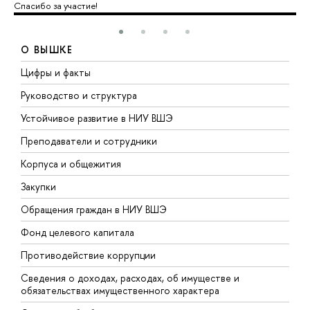
Спасибо за участие!
О ВЫШКЕ
Цифры и факты
Л
Руководство и структура
Д
Устойчивое развитие в НИУ ВШЭ
О
Преподаватели и сотрудники
П
Корпуса и общежития
В
Закупки
П
Обращения граждан в НИУ ВШЭ
А
Фонд целевого капитала
Д
Противодействие коррупции
Ц
Сведения о доходах, расходах, об имуществе и
Б
обязательствах имущественного характера
О