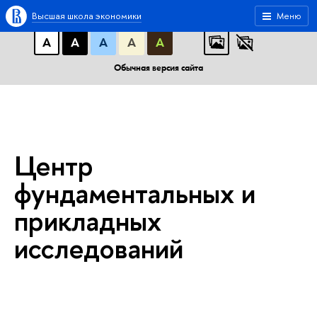
A
A
A
АБB
АБB
АБB
Высшая школа экономики
Меню
А
А
А
А
А
Обычная версия сайта
Центр
фундаментальных и
прикладных
исследований