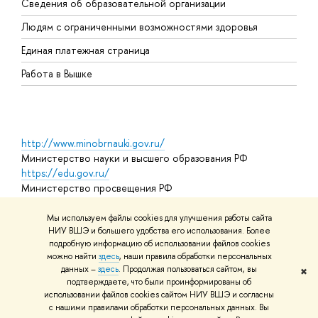
Сведения об образовательной организации
О
Людям с ограниченными возможностями здоровья
Единая платежная страница
Работа в Вышке
http://www.minobrnauki.gov.ru/
Министерство науки и высшего образования РФ
https://edu.gov.ru/
Министерство просвещения РФ
https://elearning.hse.ru/mooc
Массовые открытые онлайн-курсы
Мы используем файлы cookies для улучшения работы сайта
НИУ ВШЭ и большего удобства его использования. Более
подробную информацию об использовании файлов cookies
можно найти
здесь
, наши правила обработки персональных
© НИУ ВШЭ 1993–2026
Адреса и контакты
Условия
данных –
здесь
. Продолжая пользоваться сайтом, вы
✖
использования материалов
Политика конфиденциальности
Карта
подтверждаете, что были проинформированы об
сайта
использовании файлов cookies сайтом НИУ ВШЭ и согласны
Шрифты HSE Sans и HSE Slab разработаны в
Школе дизайна НИУ
с нашими правилами обработки персональных данных. Вы
ВШЭ