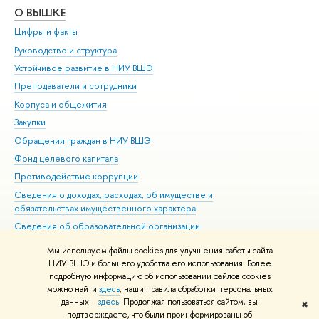
О ВЫШКЕ
ОБ
Цифры и факты
Ли
Руководство и структура
Дов
Устойчивое развитие в НИУ ВШЭ
Ол
Преподаватели и сотрудники
При
Корпуса и общежития
Вы
Закупки
При
Обращения граждан в НИУ ВШЭ
Ас
Фонд целевого капитала
До
Противодействие коррупции
Цен
Сведения о доходах, расходах, об имуществе и
Би
обязательствах имущественного характера
Об
Сведения об образовательной организации
Обр
Людям с ограниченными возможностями здоровья
Мы используем файлы cookies для улучшения работы сайта
Единая платежная страница
НИУ ВШЭ и большего удобства его использования. Более
подробную информацию об использовании файлов cookies
Работа в Вышке
можно найти
здесь
, наши правила обработки персональных
данных –
здесь
. Продолжая пользоваться сайтом, вы
✖
Редактору
подтверждаете, что были проинформированы об